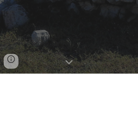
Jefa de Departamento: Ana Artigas Marteles.
Contacto: pr.ana.artigas@iesangelsanzbriz.net
Dpto de Clásicas
·
IES Ángel Sanz Briz
· Avda de la Constitución 31, 50620 Casetas (Zaragoza)
·
iesasbcasetas@educa.aragon.es
·
976771382 · 976787235